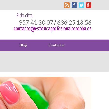
Pida cita:
957 41 30 07
636 25 18 56
/
contacto@esteticaprofesionalcordoba.es
Blog
Contactar