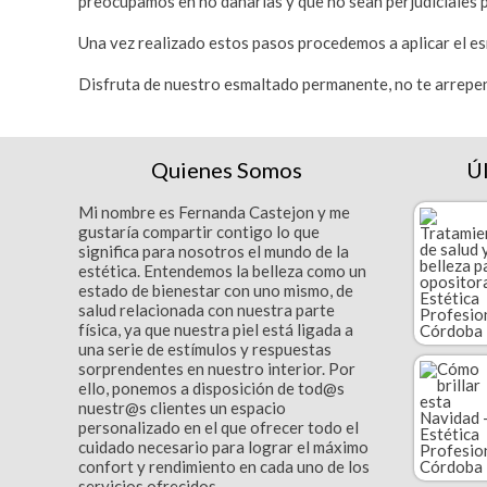
preocupamos en no dañarlas y que no sean perjudiciales p
Una vez realizado estos pasos procedemos a aplicar el es
Disfruta de nuestro esmaltado permanente, no te arrepen
Quienes Somos
Ú
Mi nombre es Fernanda Castejon y me
gustaría compartir contigo lo que
significa para nosotros el mundo de la
estética. Entendemos la belleza como un
estado de bienestar con uno mismo, de
salud relacionada con nuestra parte
física, ya que nuestra piel está ligada a
una serie de estímulos y respuestas
sorprendentes en nuestro interior. Por
ello, ponemos a disposición de tod@s
nuestr@s clientes un espacio
personalizado en el que ofrecer todo el
cuidado necesario para lograr el máximo
confort y rendimiento en cada uno de los
servicios ofrecidos.