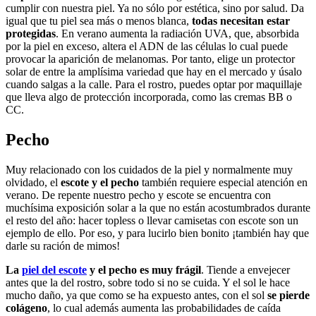
cumplir con nuestra piel. Ya no sólo por estética, sino por salud. Da
igual que tu piel sea más o menos blanca,
todas necesitan estar
protegidas
. En verano aumenta la radiación UVA, que, absorbida
por la piel en exceso, altera el ADN de las células lo cual puede
provocar la aparición de melanomas. Por tanto, elige un protector
solar de entre la amplísima variedad que hay en el mercado y úsalo
cuando salgas a la calle. Para el rostro, puedes optar por maquillaje
que lleva algo de protección incorporada, como las cremas BB o
CC.
Pecho
Muy relacionado con los cuidados de la piel y normalmente muy
olvidado, el
escote y el pecho
también requiere especial atención en
verano. De repente nuestro pecho y escote se encuentra con
muchísima exposición solar a la que no están acostumbrados durante
el resto del año: hacer topless o llevar camisetas con escote son un
ejemplo de ello. Por eso, y para lucirlo bien bonito ¡también hay que
darle su ración de mimos!
La
piel del escote
y el pecho es muy frágil
. Tiende a envejecer
antes que la del rostro, sobre todo si no se cuida. Y el sol le hace
mucho daño, ya que como se ha expuesto antes, con el sol
se pierde
colágeno
, lo cual además aumenta las probabilidades de caída