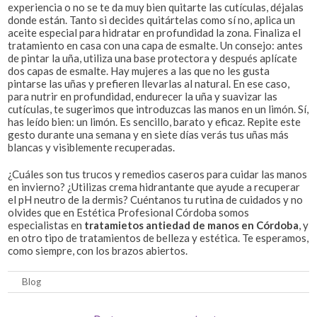
experiencia o no se te da muy bien quitarte las cutículas, déjalas
donde están. Tanto si decides quitártelas como sí no, aplica un
aceite especial para hidratar en profundidad la zona. Finaliza el
tratamiento en casa con una capa de esmalte. Un consejo: antes
de pintar la uña, utiliza una base protectora y después aplícate
dos capas de esmalte. Hay mujeres a las que no les gusta
pintarse las uñas y prefieren llevarlas al natural. En ese caso,
para nutrir en profundidad, endurecer la uña y suavizar las
cutículas, te sugerimos que introduzcas las manos en un limón. Sí,
has leído bien: un limón. Es sencillo, barato y eficaz. Repite este
gesto durante una semana y en siete días verás tus uñas más
blancas y visiblemente recuperadas.
¿Cuáles son tus trucos y remedios caseros para cuidar las manos
en invierno? ¿Utilizas crema hidrantante que ayude a recuperar
el pH neutro de la dermis? Cuéntanos tu rutina de cuidados y no
olvides que en Estética Profesional Córdoba somos
especialistas en
tratamietos antiedad de manos en Córdoba
, y
en otro tipo de tratamientos de belleza y estética. Te esperamos,
como siempre, con los brazos abiertos.
Blog