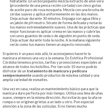
hidratante. En un bol pequeño mezcla extracto de aloe vera
(procedente de una penca recién cortada) con cinco gotas
de aceite puro de rosa mosqueta. Mezcla con una brocha de
cerdas suaves y aplica uniformemente en las dos manos.
Deja actuar durante 30 minutos. Enjuaga con agua tibia y
un jabón de pH neutro. Sécate de forma delicada y notarás
tus manos extremadamente suaves. Una de las prácticas que
mejor funcionan es aplicar crema en las manos y cubrirlas
con unos guantes de seda o de algodón en punto de seda.
Deja actuar durante toda la noche. A la mañana siguiente
verás como tus manos tienen un aspecto renovado.
Si quieres ir un paso más allá, te aconsejamos hacerte la
manicura al menos una vez a la semana. En Estética Profesional
Córdoba tenemos precios, tarifas y promociones especiales al
alcance de todos los bolsillos. Por tan solo 10 euros podrás
disfrutar de un
tratamiento de manicura y pedicura
semipermanente
usando productos de máxima calidad y una
amplia variedad de esmaltes.
Una vez en casa, realiza un mantenimiento básico para que la
manicura dure perfecta por más tiempo. Utiliza una lima de uñas
suave, siempre en la misma dirección. Así evitarás que la uña se
rompa o se originen grietas a un lado u otro. Pon especial
atención a la zona de las cutículas. Si no tienes mucha