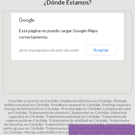
¿Dónde Estamos?
Esta página no puede cargar Google Maps
correctamente.
Aceptar
¿Eres el propietario de este sitio web?
Cera tibia y cera fría en Córdoba
Depilación eléctrica en Córdoba
Drenaje
-
-
linfático manual en Córdoba
Envoltura corporal en Córdoba
Peeling corporal y
-
-
masaje de hidratación en Córdoba
Presoterapia en Córdoba
Limpieza de cutis
-
-
en Córdoba
Tratamiento de vitamina C iluminador en Córdoba
Diatermia
-
-
capacitiva en Córdoba
Tratamiento antiedad en Córdoba
Tratamiento de
-
-
regeneración en Córdoba
Tratamiento de vitalidad en Córdoba
Tratamiento
-
-
de manchas en Córdoba
Tratamiento reafirmante en Córdoba
Tratamiento de
-
-
pieles grasas en Córdoba
Tratamiento de acné en Córdoba
Masaje terapéutico
-
-
en Córdoba
Masaje anticelulítico en Córdoba
Masaje reafirmante en Córdoba
-
-
-