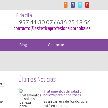
Pida cita:
957 41 30 07
636 25 18 56
/
contacto@esteticaprofesionalcordoba.es
Blog
Contactar
Últimas Noticias
os
Tratamientos de salud y
belleza para opositoras
Es un carrera de fondo, quien
ras
está en ello lo...