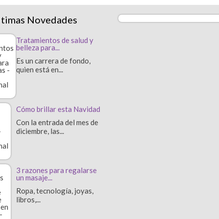
ltimas Novedades
Tratamientos de salud y
belleza para...
Es un carrera de fondo,
quien está en...
Cómo brillar esta Navidad
Con la entrada del mes de
diciembre, las...
3 razones para regalarse
un masaje...
Ropa, tecnología, joyas,
libros,...