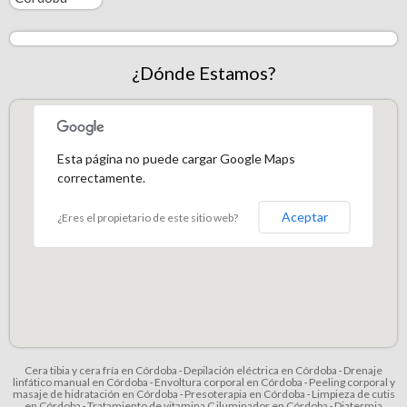
¿Dónde Estamos?
Esta página no puede cargar Google Maps
correctamente.
Aceptar
¿Eres el propietario de este sitio web?
Cera tibia y cera fría en Córdoba
Depilación eléctrica en Córdoba
Drenaje
-
-
linfático manual en Córdoba
Envoltura corporal en Córdoba
Peeling corporal y
-
-
masaje de hidratación en Córdoba
Presoterapia en Córdoba
Limpieza de cutis
-
-
en Córdoba
Tratamiento de vitamina C iluminador en Córdoba
Diatermia
-
-